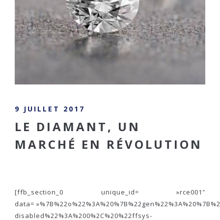
9 JUILLET 2017
LE DIAMANT, UN
MARCHÉ EN RÉVOLUTION
[ffb_section_0 unique_id= »rce001″
data= »%7B%22o%22%3A%20%7B%22gen%22%3A%20%7B%22
disabled%22%3A%200%2C%20%22ffsys-