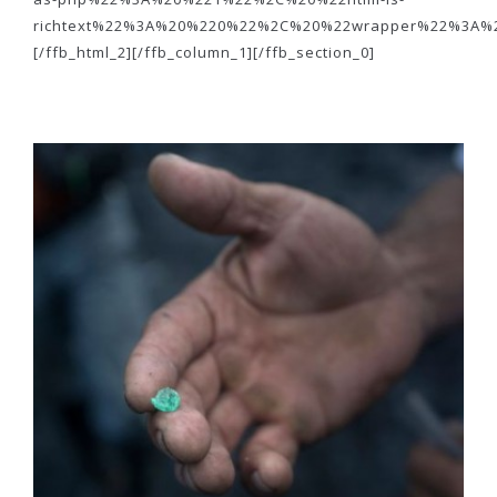
richtext%22%3A%20%220%22%2C%20%22wrapper%22%3A
[/ffb_html_2][/ffb_column_1][/ffb_section_0]